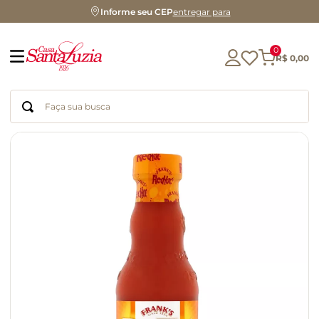
Informe seu CEP
entregar para
0
R$
0
,
00
Faça sua busca
Termos mais buscados
geleia
gluten
chocolate
chá
azeite
café
biscoito
cerveja