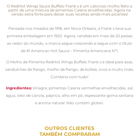
O RedHot Wings Sauce Buffalo Frank s é um caloroso molho feito a
partir de uma mistura de pimentas Caiena envelhecidas. Agora na
versão extra forte para deixar suas receitas ainda mais picantes!
Pensada nos meados de 1918, em Nova Orleans, a Frank s teve sua
primeira embalagem em 1920. Agora, vendida em mais de 20 países
ao redor do mundo, a marca segue crescendo e segue com o título
de #1 American Hot Sauce – Pimenta Americana Nº1.
O Molho de Pimenta RedHot Wings Buffalo Frank s é ideal para asas,
sanduíches de frango, molho de frango, de búfala, ovos e muito mais.
Combina com tudo!
Ingredientes:
Vinagre, pimentas Caiena vermelhas envelhecidas, sal,
água, óleo de canola, páprica, alho em pó, espessante goma xantana
e aroma natural. Não contém glúten.
OUTROS CLIENTES
TAMBÉM COMPRARAM