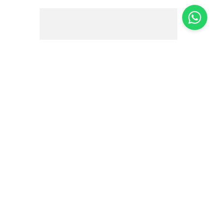
Molho de Pimenta com Azeite Original
Gallo 50ml
R$
18
,
10