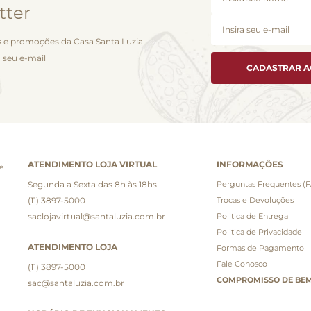
tter
 e promoções da Casa Santa Luzia
 seu e-mail
CADASTRAR 
ATENDIMENTO LOJA VIRTUAL
INFORMAÇÕES
e
Segunda a Sexta das 8h às 18hs
Perguntas Frequentes (
(11) 3897-5000
Trocas e Devoluções
saclojavirtual@santaluzia.com.br
Politica de Entrega
Politica de Privacidade
ATENDIMENTO LOJA
Formas de Pagamento
Fale Conosco
(11) 3897-5000
COMPROMISSO DE BEM
sac@santaluzia.com.br