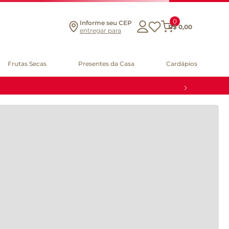
0
Informe seu CEP
R$
0
,
00
entregar para
RAM
Frutas Secas
Presentes da Casa
Cardápios