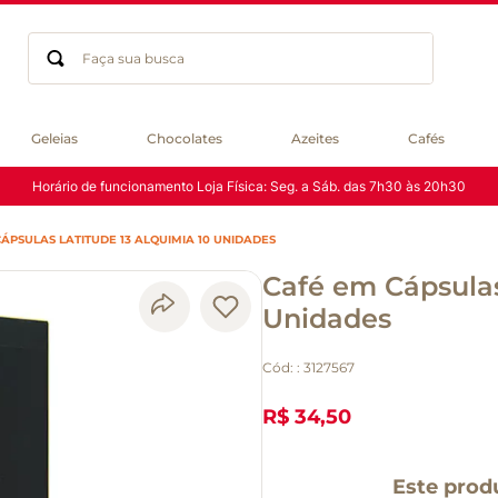
Faça sua busca
Termos mais buscados
Geleias
Chocolates
Azeites
Cafés
geleia
Horário de funcionamento Loja Física: Seg. a Sáb. das 7h30 às 20h30
gluten
chocolate
ÁPSULAS LATITUDE 13 ALQUIMIA 10 UNIDADES
chá
Café em Cápsulas
azeite
café
Unidades
biscoito
Cód:
:
3127567
cerveja
queijo
R$ 34,50
macarrão
Este prod