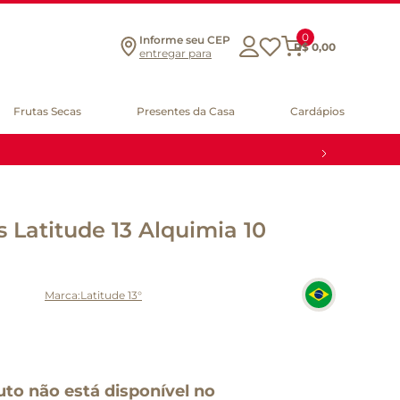
0
Informe seu CEP
R$
0
,
00
entregar para
Frutas Secas
Presentes da Casa
Cardápios
 Latitude 13 Alquimia 10
Latitude 13°
uto não está disponível no