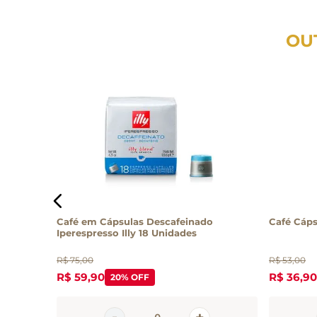
OU
gio 10
Café em Cápsulas Descafeinado
Café Cáps
Iperespresso Illy 18 Unidades
R$
75
,
00
R$
53
,
00
R$
59
,
90
R$
36
,
90
20%
OFF