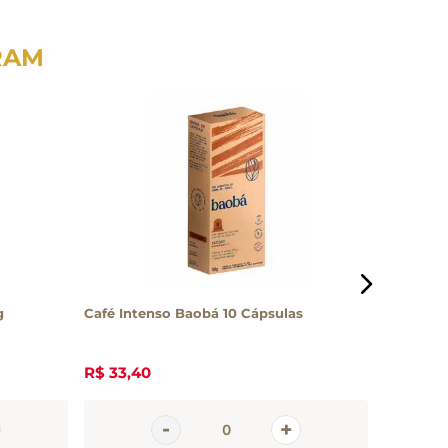
RAM
g
Café Intenso Baobá 10 Cápsulas
Café Gou
Cápsulas
R$
33
,
40
R$
26
,
4