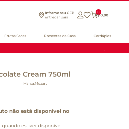
0
Informe seu CEP
R$
0
,
00
entregar para
Frutas Secas
Presentes da Casa
Cardápios
ocolate Cream 750ml
Mozart
uto não está disponível no
 quando estiver disponível