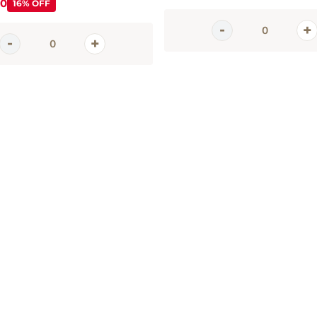
0
16%
OFF
em
tter
 e promoções da Casa Santa Luzia
 seu e-mail
CADASTRAR 