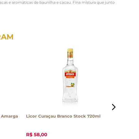
scas e aromáticas de baunilha e cacau. Fina mistura que junto
RAM
a Amarga
Licor Curaçau Branco Stock 720ml
Licor St
R$
58
,
00
R$
457
,
1