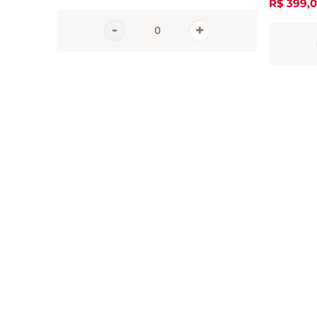
R$
399
,
0
Inscreva-se 
nossa newsle
Receba todas as novidades
em primeira mão direto no