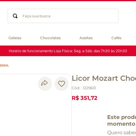
Faça sua busca
Termos mais buscados
Geleias
Chocolates
Azeites
Cafés
geleia
Horário de funcionamento Loja Física: Seg. a Sáb. das 7h30 às 20h30
gluten
chá
750ML
chocolate
Licor Mozart Ch
azeite
biscoito
Cód:
:
1229613
café
R$ 351,72
cerveja
macarrão
Este prod
queijo
momento
Quero saber