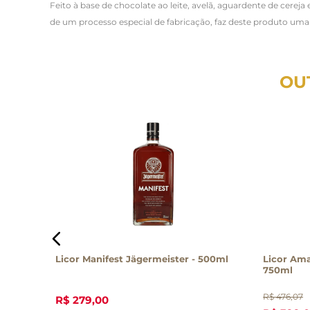
Feito à base de chocolate ao leite, avelã, aguardente de cere
de um processo especial de fabricação, faz deste produto uma 
OU
Licor Manifest Jägermeister - 500ml
Licor Am
750ml
R$
476
,
07
R$
279
,
00