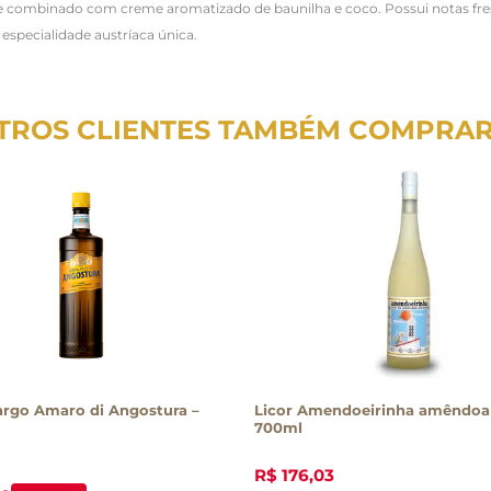
ja e combinado com creme aromatizado de baunilha e coco. Possui notas fre
especialidade austríaca única.
TROS CLIENTES TAMBÉM COMPRA
argo Amaro di Angostura –
Licor Amendoeirinha amêndo
700ml
R$
176
,
03