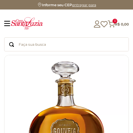
Informe seu CEP
entregar para
0
R$
0
,
00
Faça sua busca
Termos mais buscados
geleia
gluten
chocolate
chá
azeite
café
biscoito
cerveja