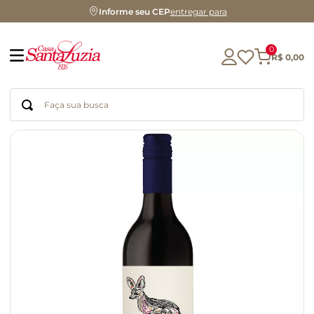
Informe seu CEP
entregar para
0
R$
0
,
00
Faça sua busca
Termos mais buscados
geleia
gluten
chá
chocolate
azeite
biscoito
café
cerveja