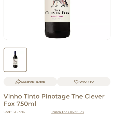
macarrão
queijo
COMPARTILHAR
Vinho Tinto Pinotage The Clever
Fox 750ml
Cód:
:
3155994
The Clever Fox