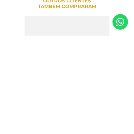
OUTROS CLIENTES
TAMBÉM COMPRARAM
Chocolate Alpino Bag Nestlé – 195g
R$
47
,
00