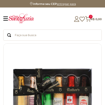
Informe seu CEP
entregar para
0
R$
0
,
00
Faça sua busca
Termos mais buscados
geleia
gluten
chá
chocolate
azeite
biscoito
café
cerveja