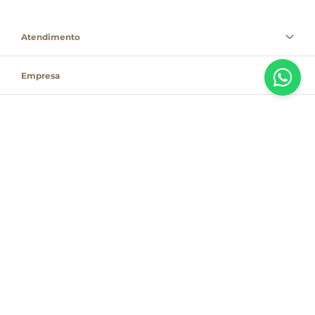
Atendimento
Empresa
Informações
PAGUE COM
Destacamos que os valores, promoções e condições são exclusivas para
compras pelo site e válidas durante o dia de hoje, estando passíveis de
modificação sem prévia notificação. Se houver divergência de valor,
informamos que o preço válido é o que consta na sacola de compras. As
vendas estão sujeitas à disponibilidade de estoque no dia do faturamento.
Em caso de indisponibilidade, o produto não será entregue e, por isso, o