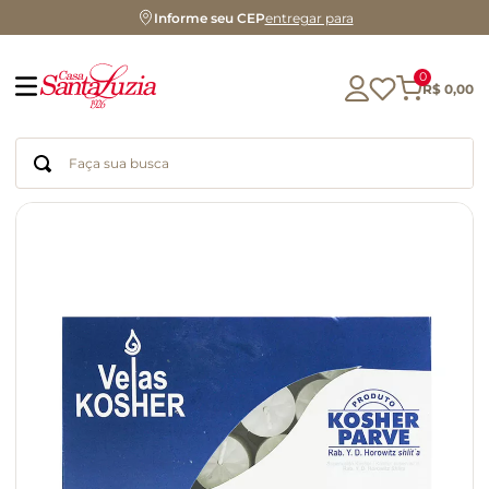
Informe seu CEP
entregar para
0
R$
0
,
00
Faça sua busca
Termos mais buscados
geleia
gluten
chá
chocolate
azeite
biscoito
café
cerveja