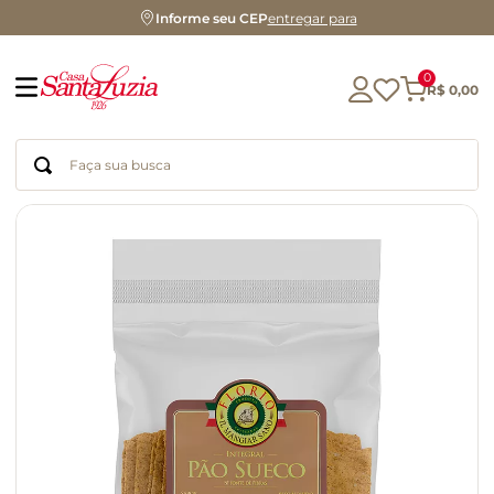
Informe seu CEP
entregar para
0
R$
0
,
00
Faça sua busca
Termos mais buscados
geleia
gluten
chocolate
chá
azeite
café
biscoito
cerveja