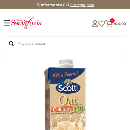
Informe seu CEP
entregar para
0
R$
0
,
00
Faça sua busca
Termos mais buscados
geleia
gluten
chocolate
chá
azeite
café
biscoito
cerveja