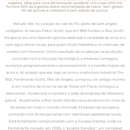
vegetais, ideal para uma alimentação saudável. Um copo (200 ml)
fornece 30% da ingestão diária recomendada de cálcio. Sem glúten,
0% de lactose e colesterol e sem adição de açúcar.
Marudo Mill, no coração do vale do Po, perto de Sant angelo
Lodigiano: lá nasceu Pietro Scotti, que em 1860 fundou o Riso Scotti.
Na época, era uma fazenda agrícola dedicada à variedade de arroz cru
com agricultores locais, para quem Scotti trabalhava no mercado de
cereais com terceiros. Como resultado de mudanças na produção,
ocorridas com a inovação tecnológica, a empresa conseguiu
aumentar progressivamente o processamento e a transformação do
arroz e, do artesão que era, logo se tornou a estrutura industrial. Em
1953, Ferdinando Scotti, filho de Angelo, comprou um antigo moinho
e um moinho de arroz na vila de Tower em Pavia, começou a
desmontar, modernizar e transferir a sede da empresa de Villanterio
para lá. Atualmente, a Riso Scotti distribui seus produtos em mais de
60 países em todo o mundo, incluindo 23 países não europeus,
contando com fortes parcerias com talentosas operadoras locais.
Está fortemente comprometido com a Europa Oriental, onde na
Romênia foi iniciado, em 2005, o "projeto Danúbio", um complexo