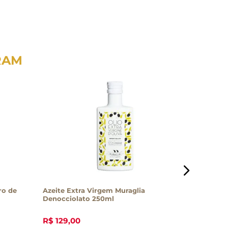
RAM
ro de
Azeite Extra Virgem Muraglia
Azeite de
Denocciolato 250ml
Monovari
R$
129
,
00
R$
88
,
0