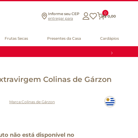
0
Informe seu CEP
R$
0
,
00
entregar para
Frutas Secas
Presentes da Casa
Cardápios
Extravirgem Colinas de Gárzon
Colinas de Gárzon
uto não está disponível no