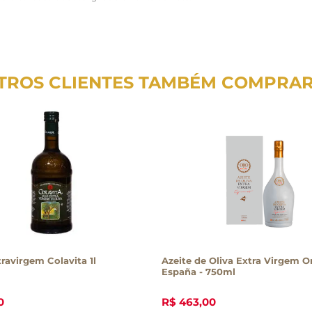
TROS CLIENTES TAMBÉM COMPRA
travirgem Colavita 1l
Azeite de Oliva Extra Virgem O
España - 750ml
0
R$
463
,
00