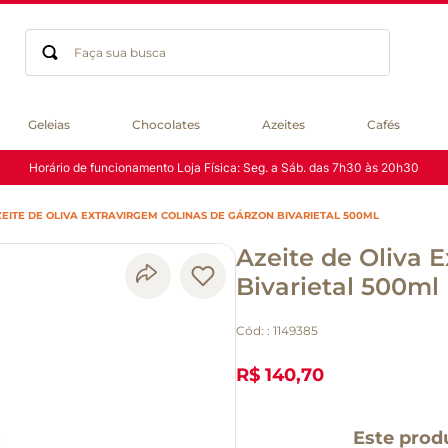
Faça sua busca
Termos mais buscados
Geleias
Chocolates
Azeites
Cafés
geleia
Horário de funcionamento Loja Física: Seg. a Sáb. das 7h30 às 20h30
gluten
chocolate
EITE DE OLIVA EXTRAVIRGEM COLINAS DE GÁRZON BIVARIETAL 500ML
chá
Azeite de Oliva 
azeite
café
Bivarietal 500ml
biscoito
Cód:
:
1149385
cerveja
queijo
R$ 140,70
macarrão
Este prod