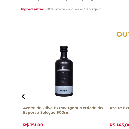
Ingredientes:
100% azeite de oliva extra virgem.
OU
onos
Azeite de Oliva Extravirgem Herdade do
Azeite Ex
Esporão Seleção 500ml
R$
151
,
00
R$
145
,
0