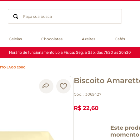
Faça sua busca
Termos mais buscados
Geleias
Chocolates
Azeites
Cafés
geleia
Horário de funcionamento Loja Física: Seg. a Sáb. das 7h30 às 20h30
gluten
azeite
TTO LAGO 200G
chocolate
Biscoito Amaret
chá
café
Cód:
:
3069427
biscoito
cerveja
R$ 22,60
macarrão
queijo
Este prod
momento