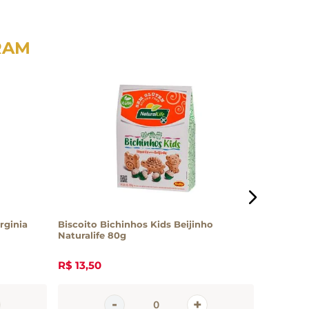
RAM
rginia
Biscoito Bichinhos Kids Beijinho
Biscoito
Naturalife 80g
Morango 
R$
13
,
50
R$
14
,
8