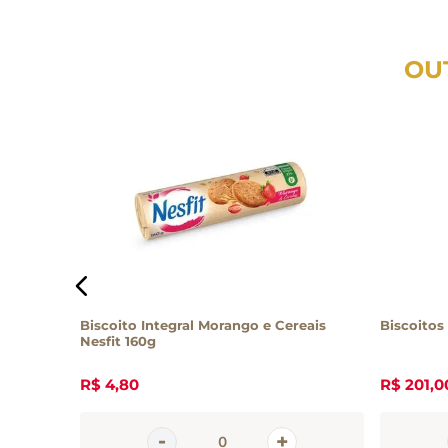
OU
e com
Biscoito Integral Morango e Cereais
Biscoitos 
Nesfit 160g
R$
4
,
80
R$
201
,
0