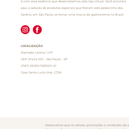
é com essa essência que desenvolvemos esta loja virtual. Você encontra
aqui a seleção de produtos especiais que fizeram este pedacinho dos
Jardins, em São Paulo, se tornar uma marca da gastronomia no Brasil.
LOCALIZAÇÃO
Alameda Lorena, 1.471
CEP: 01424-001 - São Paulo - SP
CNPJ: 59.350.116/0001-01
Casa Santa Luzia Imp. LTDA
Destacamos que os valores, promoções e condições são ex