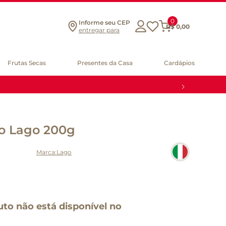
0
Informe seu CEP
R$
0
,
00
entregar para
Frutas Secas
Presentes da Casa
Cardápios
to Lago 200g
Lago
uto não está disponível no