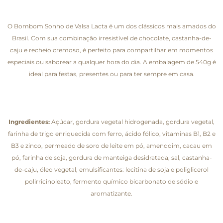
O Bombom Sonho de Valsa Lacta é um dos clássicos mais amados do
Brasil. Com sua combinação irresistível de chocolate, castanha-de-
caju e recheio cremoso, é perfeito para compartilhar em momentos
especiais ou saborear a qualquer hora do dia. A embalagem de 540g é
ideal para festas, presentes ou para ter sempre em casa.
Ingredientes:
Açúcar, gordura vegetal hidrogenada, gordura vegetal,
farinha de trigo enriquecida com ferro, ácido fólico, vitaminas B1, B2 e
B3 e zinco, permeado de soro de leite em pó, amendoim, cacau em
pó, farinha de soja, gordura de manteiga desidratada, sal, castanha-
de-caju, óleo vegetal, emulsificantes: lecitina de soja e poliglicerol
polirricinoleato, fermento químico bicarbonato de sódio e
aromatizante.