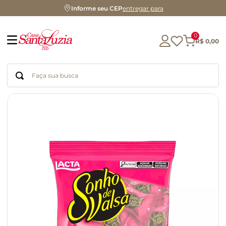
Informe seu CEP
entregar para
0
R$
0
,
00
Faça sua busca
Termos mais buscados
geleia
gluten
azeite
chocolate
chá
café
biscoito
cerveja