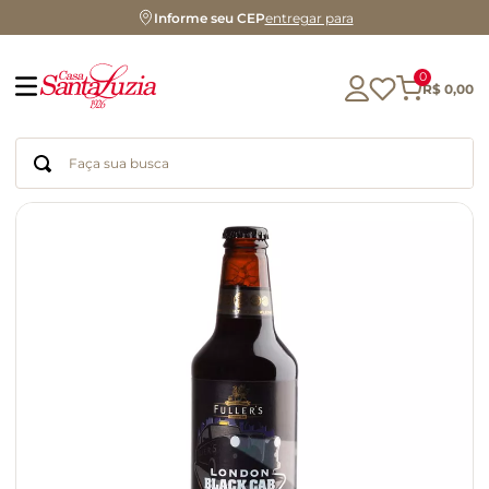
Informe seu CEP
entregar para
0
R$
0
,
00
Faça sua busca
Termos mais buscados
geleia
gluten
chocolate
chá
azeite
café
biscoito
cerveja