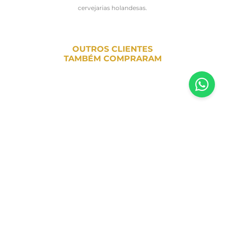
cervejarias holandesas.
OUTROS CLIENTES
TAMBÉM COMPRARAM
Inscreva-se em nossa newsletter
Receba todas as novidades e promoções da Casa Santa Luzia em
primeira mão direto no seu e-mail