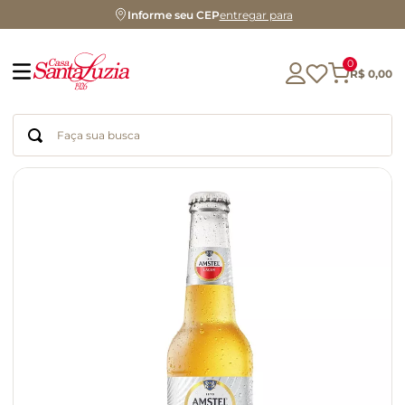
Informe seu CEP
entregar para
0
R$
0
,
00
Faça sua busca
Termos mais buscados
geleia
gluten
chocolate
chá
azeite
café
biscoito
cerveja