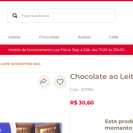
Faça sua busca
Termos mais buscados
Geleias
Chocolates
Azeites
Cafés
geleia
Horário de funcionamento Loja Física: Seg. a Sáb. das 7h30 às 20h30
gluten
chocolate
 LEITE SCHOGETTEN 100G
chá
Chocolate ao Lei
azeite
café
Cód:
:
821780
biscoito
cerveja
R$ 30,60
queijo
macarrão
Este prod
momento