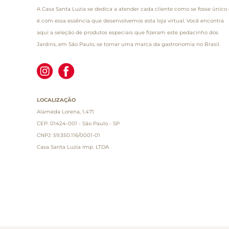
A Casa Santa Luzia se dedica a atender cada cliente como se fosse único 
é com essa essência que desenvolvemos esta loja virtual. Você encontra
aqui a seleção de produtos especiais que fizeram este pedacinho dos
Jardins, em São Paulo, se tornar uma marca da gastronomia no Brasil.
LOCALIZAÇÃO
Alameda Lorena, 1.471
CEP: 01424-001 - São Paulo - SP
CNPJ: 59.350.116/0001-01
Casa Santa Luzia Imp. LTDA