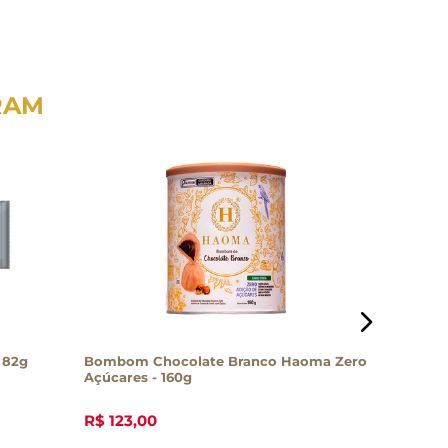
RAM
 82g
Bombom Chocolate Branco Haoma Zero
Chocolat
Açúcares - 160g
com Cup
R$
123
,
00
R$
33
,
7