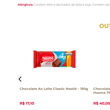
Alérgicos:
Contém leite e derivados de leite e soja. Contém la
OU
Ao Leite
Chocolate Ao Leite Classic Nestlé – 150g
Chocolate
Haoma 7
R$
17
,
10
R$
40
,
0