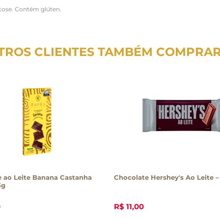
ctose. Contém glúten.
TROS CLIENTES TAMBÉM COMPRA
 ao Leite Banana Castanha
Chocolate Hershey's Ao Leite –
5g
0
R$
11
,
00