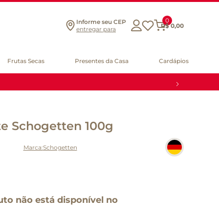
0
Informe seu CEP
R$
0
,
00
entregar para
Frutas Secas
Presentes da Casa
Cardápios
te Schogetten 100g
Schogetten
uto não está disponível no