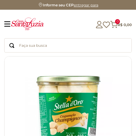
Informe seu CEP
entregar para
0
R$
0
,
00
Faça sua busca
Termos mais buscados
geleia
gluten
chocolate
chá
azeite
café
biscoito
cerveja