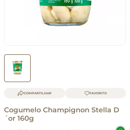
queijo
macarrão
COMPARTILHAR
Cogumelo Champignon Stella D
´or 160g