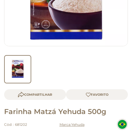
macarrão
queijo
COMPARTILHAR
Farinha Matzá Yehuda 500g
Cód:
:
681202
Yehuda