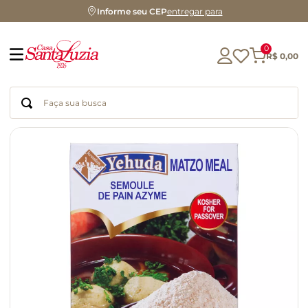
Informe seu CEP
entregar para
0
R$
0
,
00
Faça sua busca
Termos mais buscados
geleia
gluten
chá
chocolate
azeite
biscoito
café
cerveja