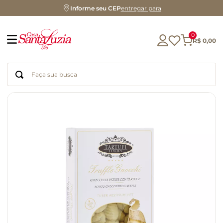
Informe seu CEP
entregar para
0
R$
0
,
00
Faça sua busca
Termos mais buscados
geleia
gluten
chá
chocolate
azeite
biscoito
café
cerveja