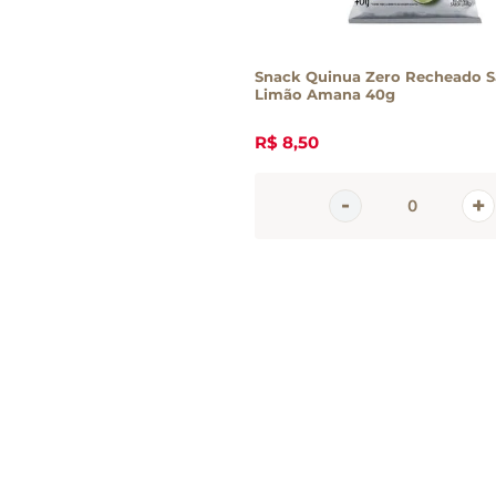
Snack Quinua Zero Recheado S
Limão Amana 40g
R$
8
,
50
Inscreva-se 
nossa newsle
Receba todas as novidades