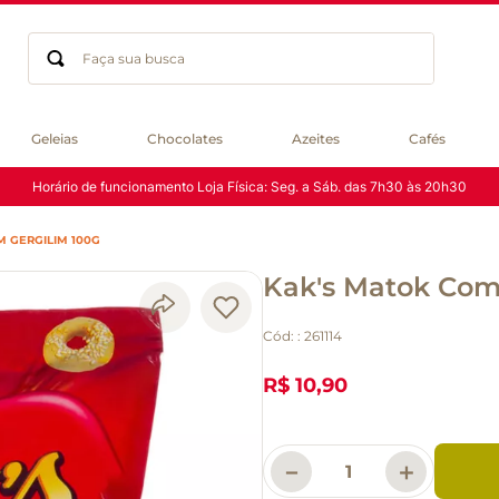
Faça sua busca
Termos mais buscados
Geleias
Chocolates
Azeites
Cafés
geleia
Horário de funcionamento Loja Física: Seg. a Sáb. das 7h30 às 20h30
gluten
chá
M GERGILIM 100G
chocolate
Kak's Matok Com
azeite
biscoito
Cód:
:
261114
café
cerveja
R$ 10,90
macarrão
queijo
－
＋