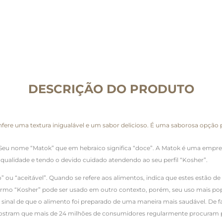
DESCRIÇÃO DO PRODUTO
ere uma textura inigualável e um sabor delicioso. É uma saborosa opção p
Seu nome “Matok” que em hebraico significa “doce”. A Matok é uma empresa
a qualidade e tendo o devido cuidado atendendo ao seu perfil “Kosher”.
” ou “aceitável”. Quando se refere aos alimentos, indica que estes estão de
ermo “Kosher” pode ser usado em outro contexto, porém, seu uso mais popu
al de que o alimento foi preparado de uma maneira mais saudável. De fato
stram que mais de 24 milhões de consumidores regularmente procuram p