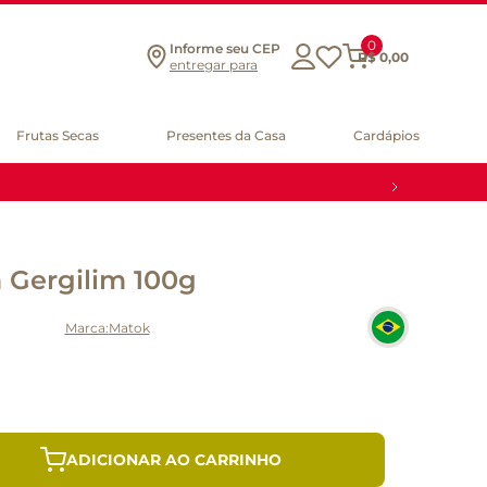
0
Informe seu CEP
R$
0
,
00
entregar para
Frutas Secas
Presentes da Casa
Cardápios
 Gergilim 100g
Matok
ADICIONAR AO CARRINHO