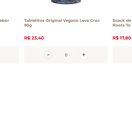
abor
Tabletitos Original Vegano Leve Croc
Snack de
90g
Roots To
R$
23
,
40
R$
17
,
80
em
tter
 e promoções da Casa Santa Luzia