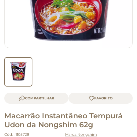
queijo
macarrão
COMPARTILHAR
Macarrão Instantâneo Tempurá
Udon da Nongshim 62g
Cód:
:
1105728
Nongshim