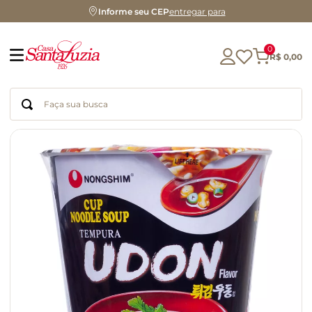
Informe seu CEP
entregar para
0
R$
0
,
00
Faça sua busca
Termos mais buscados
geleia
gluten
chocolate
chá
azeite
café
biscoito
cerveja