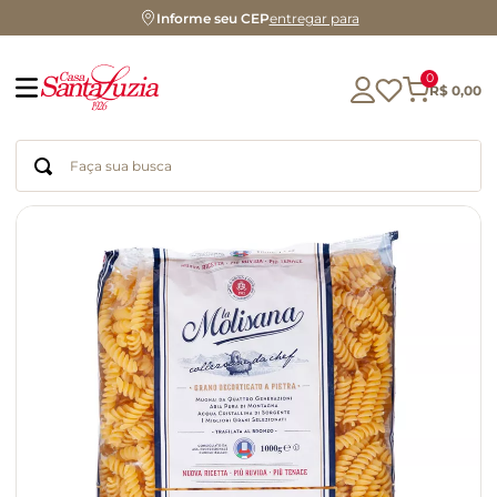
Informe seu CEP
entregar para
0
R$
0
,
00
Faça sua busca
Termos mais buscados
geleia
gluten
chocolate
chá
azeite
café
biscoito
cerveja