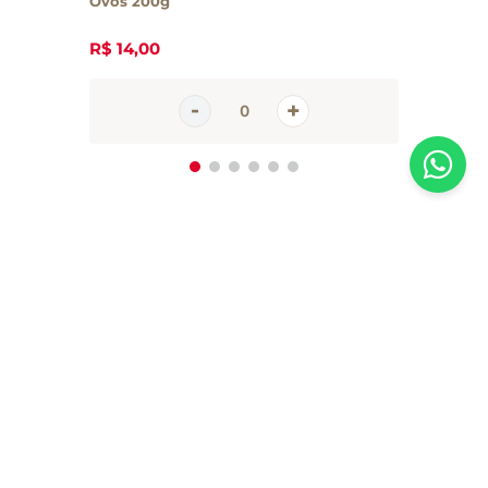
Ovos 200g
R$
14
,
00
Inscreva-se em nossa newsletter
Receba todas as novidades e promoções da Casa Santa Luzia em
primeira mão direto no seu e-mail
CADASTRAR AGORA