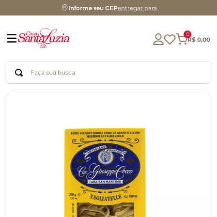
Informe seu CEP
entregar para
0
R$
0
,
00
Faça sua busca
Termos mais buscados
geleia
gluten
chá
chocolate
azeite
biscoito
café
cerveja