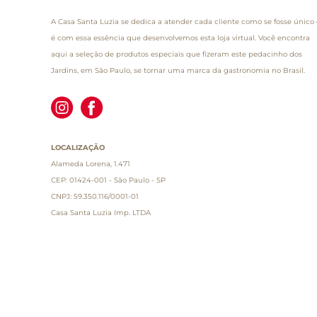
A Casa Santa Luzia se dedica a atender cada cliente como se fosse único 
é com essa essência que desenvolvemos esta loja virtual. Você encontra
aqui a seleção de produtos especiais que fizeram este pedacinho dos
Jardins, em São Paulo, se tornar uma marca da gastronomia no Brasil.
LOCALIZAÇÃO
Alameda Lorena, 1.471
CEP: 01424-001 - São Paulo - SP
CNPJ: 59.350.116/0001-01
Casa Santa Luzia Imp. LTDA