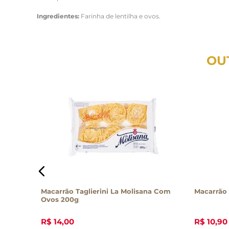
Ingredientes:
Farinha de lentilha e ovos.
OU
egral
Macarrão Taglierini La Molisana Com
Macarrão 
Ovos 200g
R$
14
,
00
R$
10
,
90