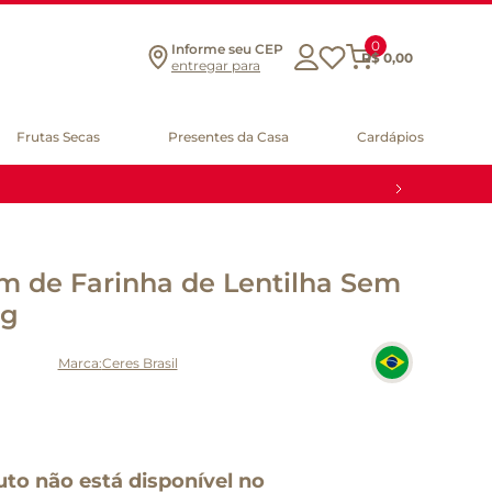
0
Informe seu CEP
R$
0
,
00
entregar para
Frutas Secas
Presentes da Casa
Cardápios
m de Farinha de Lentilha Sem
0g
Ceres Brasil
uto não está disponível no