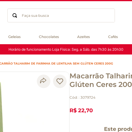
Faça sua busca
Termos mais buscados
Geleias
Chocolates
Azeites
Cafés
geleia
Horário de funcionamento Loja Física: Seg. a Sáb. das 7h30 às 20h30
gluten
chocolate
ARRÃO TALHARIM DE FARINHA DE LENTILHA SEM GLÚTEN CERES 200G
chá
Macarrão Talhari
azeite
café
Glúten Ceres 20
biscoito
Cód:
:
3079724
cerveja
macarrão
R$ 22,70
queijo
Este prod