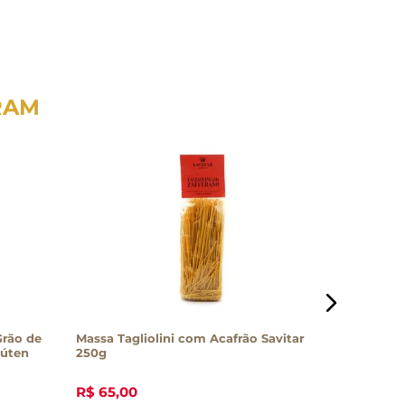
RAM
Grão de
Massa Tagliolini com Acafrão Savitar
Macarrão
lúten
250g
Nativel 
R$
65
,
00
R$
13
,
70