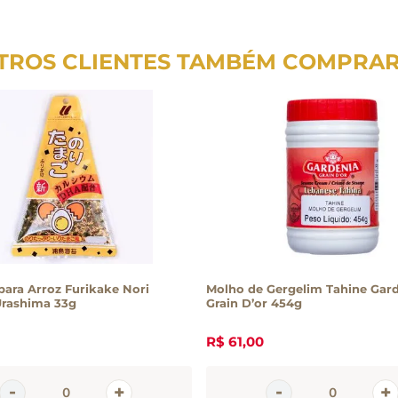
TROS CLIENTES TAMBÉM COMPRA
ara Arroz Furikake Nori
Molho de Gergelim Tahine Gar
rashima 33g
Grain D’or 454g
R$
61
,
00