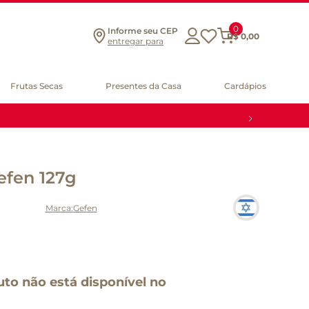
0
Informe seu CEP
R$
0
,
00
entregar para
Frutas Secas
Presentes da Casa
Cardápios
efen 127g
Gefen
uto não está disponível no