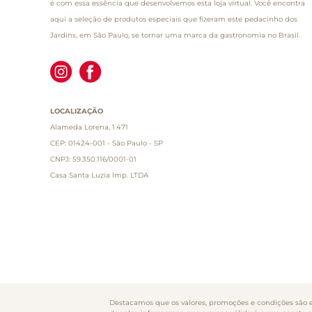
é com essa essência que desenvolvemos esta loja virtual. Você encontra
aqui a seleção de produtos especiais que fizeram este pedacinho dos
Jardins, em São Paulo, se tornar uma marca da gastronomia no Brasil.
LOCALIZAÇÃO
Alameda Lorena, 1.471
CEP: 01424-001 - São Paulo - SP
CNPJ: 59.350.116/0001-01
Casa Santa Luzia Imp. LTDA
Destacamos que os valores, promoções e condições são ex