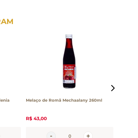
RAM
denia
Melaço de Romã Mechaalany 260ml
Tortilla 
R$
43
,
00
R$
24
,
7