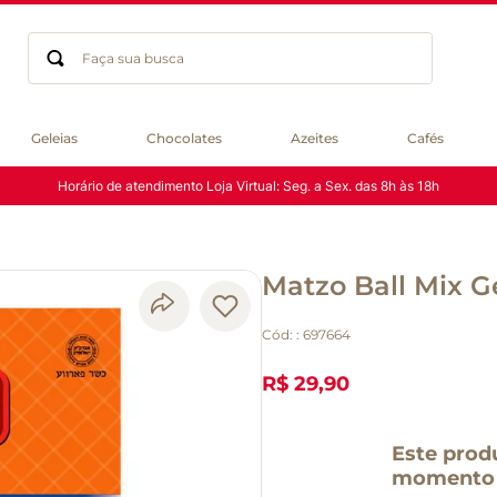
Faça sua busca
Termos mais buscados
Geleias
Chocolates
Azeites
Cafés
geleia
Horário de atendimento Loja Virtual: Seg. a Sex. das 8h às 18h
gluten
chá
chocolate
Matzo Ball Mix G
azeite
biscoito
Cód:
:
697664
café
cerveja
R$ 29,90
macarrão
queijo
Este prod
momento