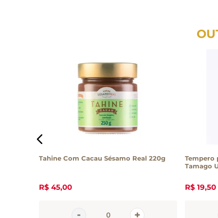
OU
kaki Com
Tahine Com Cacau Sésamo Real 220g
Tempero p
Tamago U
R$
45
,
00
R$
19
,
50