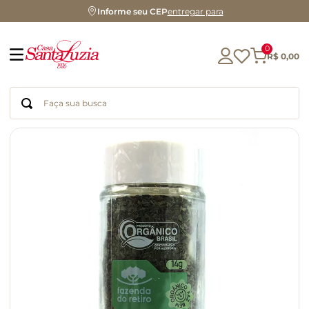
Informe seu CEP
entregar para
0
R$
0
,
00
Faça sua busca
Termos mais buscados
geleia
gluten
chocolate
chá
azeite
café
biscoito
cerveja