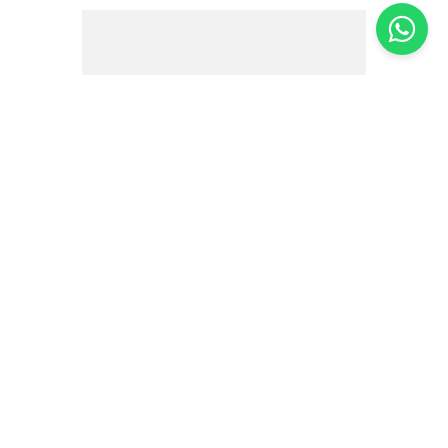
Sálvia Orgânica Jatobá – 9g
R$
19
,
00