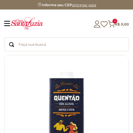
Informe seu CEP
entregar para
0
R$
0
,
00
Faça sua busca
Termos mais buscados
geleia
gluten
chá
chocolate
azeite
café
cerveja
biscoito