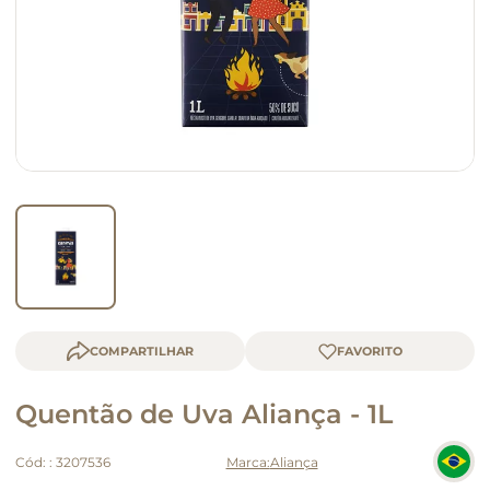
macarrão
queijo
COMPARTILHAR
Quentão de Uva Aliança - 1L
Cód:
:
3207536
Aliança