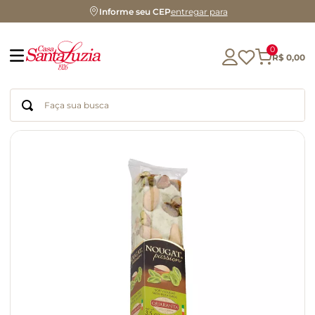
Informe seu CEP
entregar para
0
R$
0
,
00
Faça sua busca
Termos mais buscados
geleia
gluten
chocolate
chá
azeite
café
biscoito
cerveja