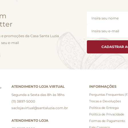
em
tter
 e promoções da Casa Santa Luzia
 seu e-mail
CADASTRAR 
ATENDIMENTO LOJA VIRTUAL
INFORMAÇÕES
e
Segunda a Sexta das 8h às 18hs
Perguntas Frequentes (
(11) 3897-5000
Trocas e Devoluções
saclojavirtual@santaluzia.com.br
Politica de Entrega
Politica de Privacidade
ATENDIMENTO LOJA
Formas de Pagamento
Fale Conosco