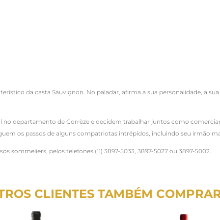
terístico da casta Sauvignon. No paladar, afirma a sua personalidade, a sua
l no departamento de Corrèze e decidem trabalhar juntos como comerciant
seguem os passos de alguns compatriotas intrépidos, incluindo seu irmão ma
ssos sommeliers, pelos telefones (11) 3897-5033, 3897-5027 ou 3897-5002.
TROS CLIENTES TAMBÉM COMPRA