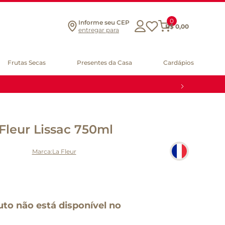
0
Informe seu CEP
R$
0
,
00
entregar para
Frutas Secas
Presentes da Casa
Cardápios
Fleur Lissac 750ml
La Fleur
uto não está disponível no