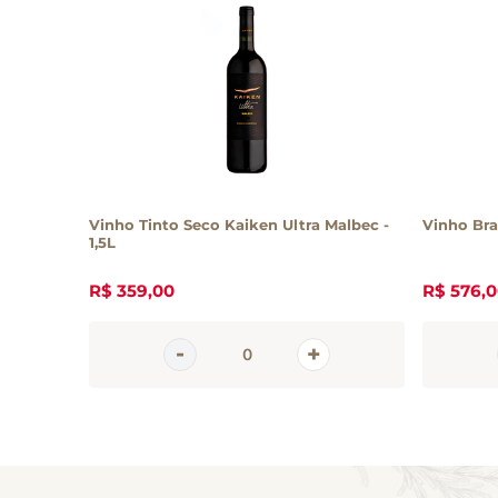
Vinho Tinto Seco Kaiken Ultra Malbec -
Vinho Br
1,5L
R$
359
,
00
R$
576
,
0