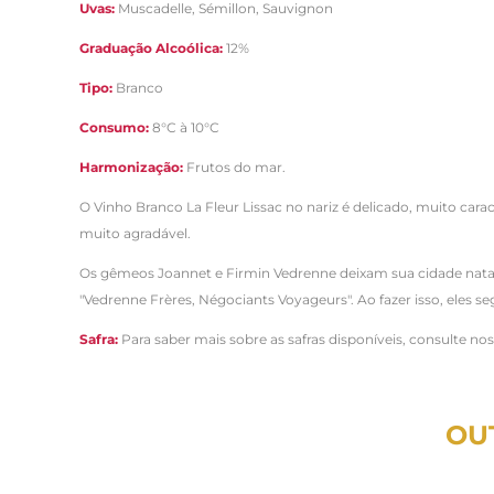
Uvas:
Muscadelle, Sémillon, Sauvignon
Graduação Alcoólica:
12%
Tipo:
Branco
Consumo:
8°C à 10°C
Harmonização:
Frutos do mar.
O Vinho Branco La Fleur Lissac no nariz é delicado, muito carac
muito agradável.
Os gêmeos Joannet e Firmin Vedrenne deixam sua cidade nata
"Vedrenne Frères, Négociants Voyageurs". Ao fazer isso, eles 
Safra:
Para saber mais sobre as safras disponíveis, consulte no
OU