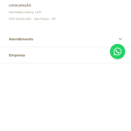
LOCALIZAÇÃO
Alameda Lorena, 1.471
CEP 01424-001 - São Paulo - SP
Atendimento
Empresa
Informações
PAGUE COM
Destacamos que os valores, promoções e condições são exclusivas para