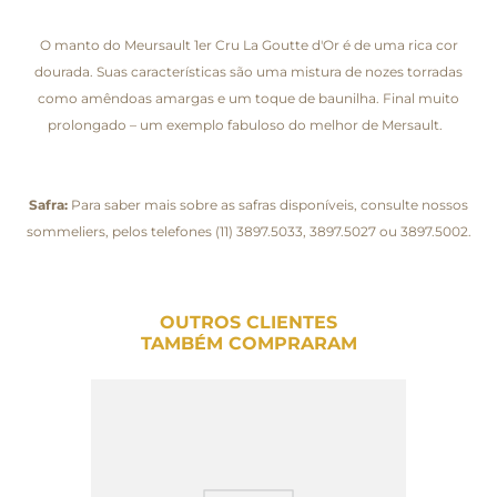
O manto do Meursault 1er Cru La Goutte d'Or é de uma rica cor
dourada. Suas características são uma mistura de nozes torradas
como amêndoas amargas e um toque de baunilha. Final muito
prolongado – um exemplo fabuloso do melhor de Mersault.
Safra:
Para saber mais sobre as safras disponíveis, consulte nossos
sommeliers, pelos telefones (11) 3897.5033, 3897.5027 ou 3897.5002.
OUTROS CLIENTES
TAMBÉM COMPRARAM