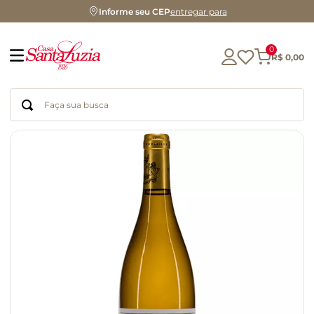
Informe seu CEP
entregar para
0
R$
0
,
00
Faça sua busca
Termos mais buscados
geleia
gluten
chocolate
chá
azeite
café
biscoito
cerveja