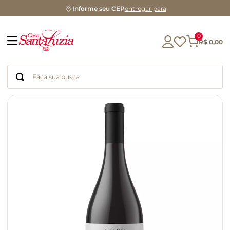
Informe seu CEP
entregar para
0
R$
0
,
00
Faça sua busca
Termos mais buscados
geleia
gluten
chá
chocolate
azeite
café
cerveja
biscoito