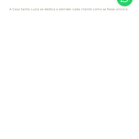
A Casa Santa Luzia se dedica a atender cada cliente como se fosse único e
é com essa essência que desenvolvemos esta loja virtual. Você encontra
aqui a seleção de produtos especiais que fizeram este pedacinho dos
Jardins, em São Paulo, se tornar uma marca da gastronomia no Brasil.
LOCALIZAÇÃO
Alameda Lorena, 1.471
CEP 01424-001 - São Paulo - SP
Atendimento
Empresa
Informações