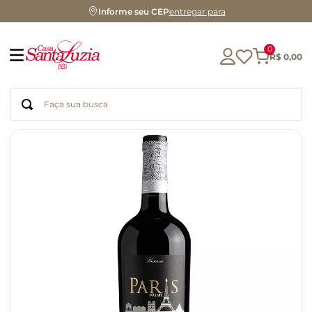
Informe seu CEP
entregar para
0
R$
0
,
00
Faça sua busca
Termos mais buscados
geleia
gluten
chá
chocolate
azeite
biscoito
café
cerveja