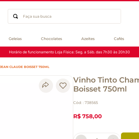
Faça sua busca
Termos mais buscados
Geleias
Chocolates
Azeites
Cafés
geleia
Horário de funcionamento Loja Física: Seg. a Sáb. das 7h30 às 20h30
gluten
chá
JEAN CLAUDE BOISSET 750ML
chocolate
Vinho Tinto Cha
azeite
biscoito
Boisset 750ml
café
Cód:
:
738565
cerveja
macarrão
R$ 758,00
queijo