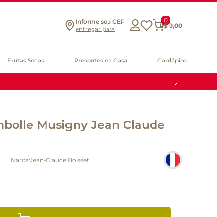
0
Informe seu CEP
R$
0
,
00
entregar para
Frutas Secas
Presentes da Casa
Cardápios
mbolle Musigny Jean Claude
Jean-Claude Boisset