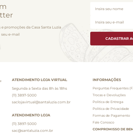
em
tter
 e promoções da Casa Santa Luzia
 seu e-mail
CADASTRAR 
ATENDIMENTO LOJA VIRTUAL
INFORMAÇÕES
e
Segunda a Sexta das 8h às 18hs
Perguntas Frequentes (
(11) 3897-5000
Trocas e Devoluções
saclojavirtual@santaluzia.com.br
Politica de Entrega
Politica de Privacidade
ATENDIMENTO LOJA
Formas de Pagamento
Fale Conosco
(11) 3897-5000
COMPROMISSO DE BEM
sac@santaluzia.com.br