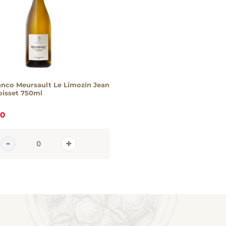
anco Meursault Le Limozin Jean
oisset 750ml
0