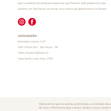
aqui a seleção de produtos especiais que fizeram este pedacinho dos
Jardins, em São Paulo, se tornar uma marca da gastronomia no Brasil.
LOCALIZAÇÃO
Alameda Lorena, 1.471
CEP: 01424-001 - São Paulo - SP
CNPJ: 59.350.116/0001-01
Casa Santa Luzia Imp. LTDA
Destacamos que os valores, promoções e condições são ex
de valor, informamos que o preço válido é o que consta 