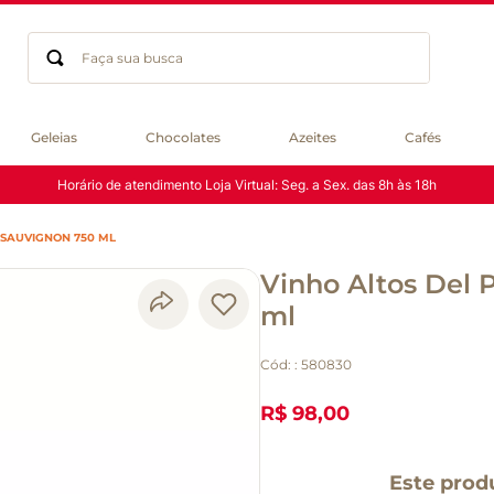
Faça sua busca
Termos mais buscados
Geleias
Chocolates
Azeites
Cafés
geleia
Horário de atendimento Loja Virtual: Seg. a Sex. das 8h às 18h
gluten
chocolate
 SAUVIGNON 750 ML
chá
Vinho Altos Del 
azeite
café
ml
biscoito
Cód:
:
580830
cerveja
queijo
R$ 98,00
macarrão
Este prod