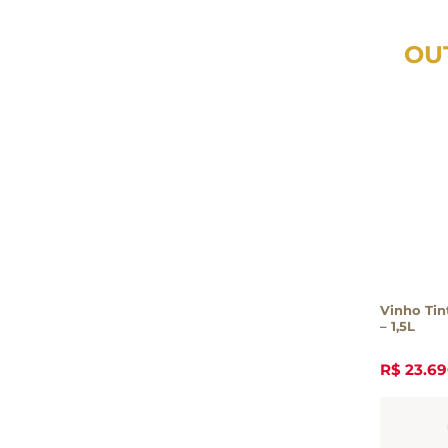
OU
Vinho Tin
– 1,5L
R$
23
.
69