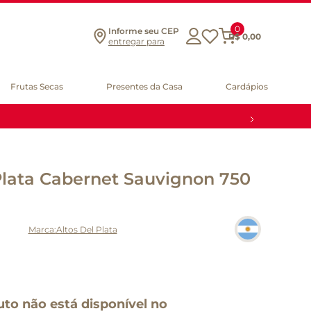
0
Informe seu CEP
R$
0
,
00
entregar para
Frutas Secas
Presentes da Casa
Cardápios
Plata Cabernet Sauvignon 750
Altos Del Plata
uto não está disponível no