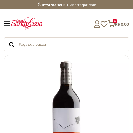
Informe seu CEP
entregar para
0
R$
0
,
00
Faça sua busca
Termos mais buscados
geleia
gluten
chocolate
chá
azeite
café
biscoito
cerveja