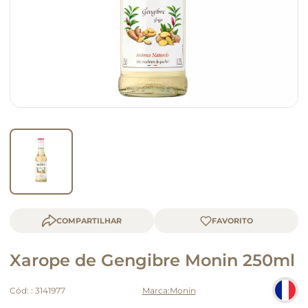
macarrão
queijo
COMPARTILHAR
Xarope de Gengibre Monin 250ml
Cód:
:
3141977
Monin