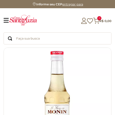
Informe seu CEP
entregar para
0
R$
0
,
00
Faça sua busca
Termos mais buscados
geleia
gluten
chá
chocolate
azeite
café
cerveja
biscoito