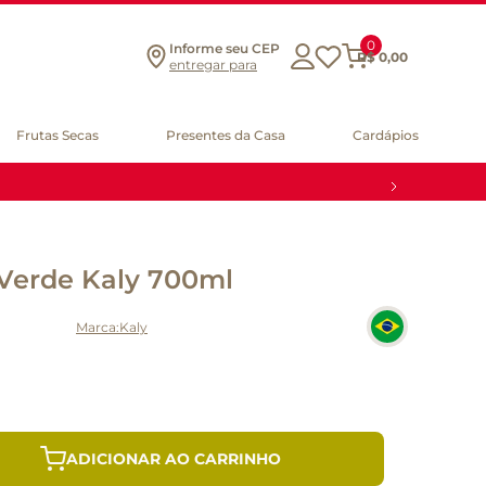
0
Informe seu CEP
R$
0
,
00
entregar para
Frutas Secas
Presentes da Casa
Cardápios
Verde Kaly 700ml
Kaly
ADICIONAR AO CARRINHO