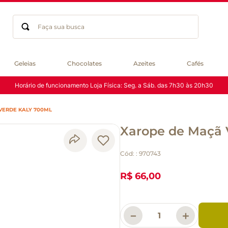
Faça sua busca
Termos mais buscados
Geleias
Chocolates
Azeites
Cafés
geleia
Horário de funcionamento Loja Física: Seg. a Sáb. das 7h30 às 20h30
gluten
chocolate
VERDE KALY 700ML
chá
Xarope de Maçã 
azeite
café
Cód:
:
970743
biscoito
cerveja
R$ 66,00
macarrão
queijo
－
＋