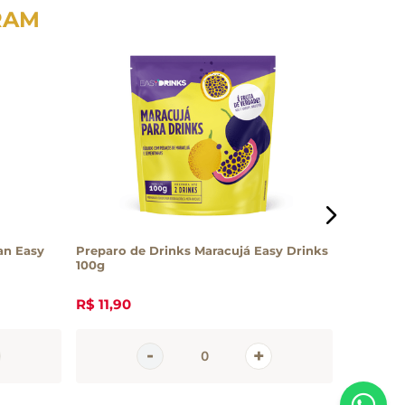
RAM
an Easy
Preparo de Drinks Maracujá Easy Drinks
Xarope d
100g
R$
11
,
90
R$
65
,
10