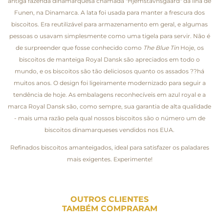
antiga fazenda dinamarquesa chamada "Hjemstavnsgaard" da ilha de
Funen, na Dinamarca. A lata foi usada para manter a frescura dos
biscoitos. Era reutilizável para armazenamento em geral, e algumas
pessoas o usavam simplesmente como uma tigela para servir. Não é
de surpreender que fosse conhecido como
The Blue Tin
Hoje, os
biscoitos de manteiga Royal Dansk são apreciados em todo o
mundo, e os biscoitos são tão deliciosos quanto os assados ??há
muitos anos. O design foi ligeiramente modernizado para seguir a
tendência de hoje. As embalagens reconhecíveis em azul royal e a
marca Royal Dansk são, como sempre, sua garantia de alta qualidade
- mais uma razão pela qual nossos biscoitos são o número um de
biscoitos dinamarqueses vendidos nos EUA.
Refinados biscoitos amanteigados, ideal para satisfazer os paladares
mais exigentes. Experimente!
OUTROS CLIENTES
TAMBÉM COMPRARAM