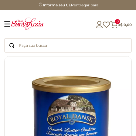
Informe seu CEP
entregar para
0
R$
0
,
00
Faça sua busca
Termos mais buscados
geleia
gluten
chá
chocolate
azeite
café
cerveja
biscoito