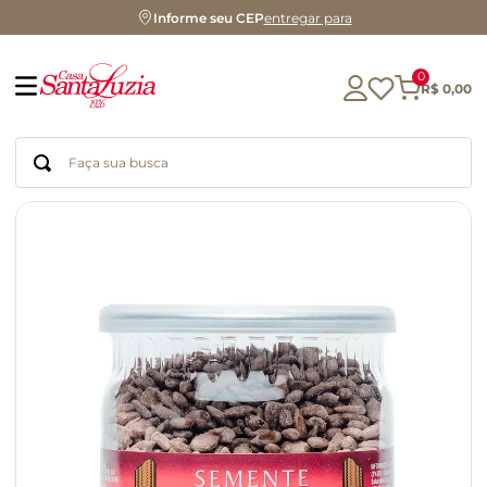
Informe seu CEP
entregar para
0
R$
0
,
00
Faça sua busca
Termos mais buscados
geleia
gluten
chá
chocolate
azeite
biscoito
café
cerveja