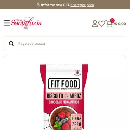
Informe seu CEP
entregar para
0
R$
0
,
00
Faça sua busca
Termos mais buscados
geleia
gluten
chá
chocolate
azeite
biscoito
café
cerveja