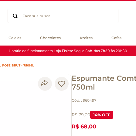
Faça sua busca
Termos mais buscados
Geleias
Chocolates
Azeites
Cafés
geleia
Horário de funcionamento Loja Física: Seg. a Sáb. das 7h30 às 20h30
gluten
chocolate
 ROSÉ BRUT - 750ML
chá
Espumante Comte
azeite
café
750ml
biscoito
Cód:
:
960497
cerveja
queijo
R$ 79,00
14
% OFF
macarrão
R$ 68,00