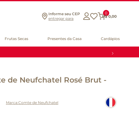
0
Informe seu CEP
R$
0
,
00
entregar para
Frutas Secas
Presentes da Casa
Cardápios
 de Neufchatel Rosé Brut -
Comte de Neufchatel