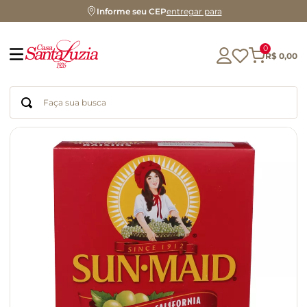
Informe seu CEP
entregar para
0
R$
0
,
00
Faça sua busca
Termos mais buscados
geleia
gluten
chá
chocolate
azeite
café
cerveja
biscoito