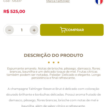
Cód:
:
515337
Taittinger
R$ 525,00
－
＋
DESCRIÇÃO DO PRODUTO
Espumante amarelo. Notas de brioche, pêssego, damasco, flores
brancas, baunilha e um delicado toque de mel. Frutas cítricas
também podem ser notadas. Paladar: Delicado e elegante. Longa
persistência e final refrescante.
A champagne Taittinger Reserve Brut é delicado com coloração
dourado brilhante e borbulhas delicadas. Possui aroma frutado de
damasco, pêssego, flores brancas, brioche com notas de mel e
baunilha, além de sabor cítrico e refrescante.