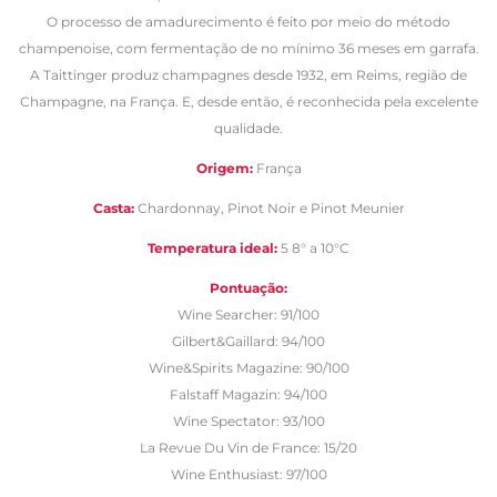
O processo de amadurecimento é feito por meio do método
champenoise, com fermentação de no mínimo 36 meses em garrafa.
A Taittinger produz champagnes desde 1932, em Reims, região de
Champagne, na França. E, desde então, é reconhecida pela excelente
qualidade.
Origem:
França
Casta:
Chardonnay, Pinot Noir e Pinot Meunier
Temperatura ideal:
5 8° a 10°C
Pontuação:
Wine Searcher: 91/100
Gilbert&Gaillard: 94/100
Wine&Spirits Magazine: 90/100
Falstaff Magazin: 94/100
Wine Spectator: 93/100
La Revue Du Vin de France: 15/20
Wine Enthusiast: 97/100