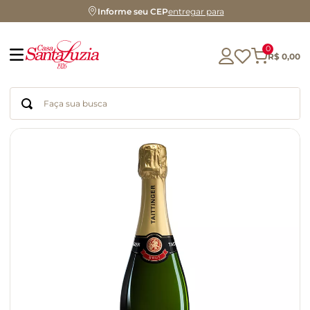
Informe seu CEP
entregar para
0
R$
0
,
00
Faça sua busca
Termos mais buscados
geleia
gluten
chocolate
chá
azeite
café
biscoito
cerveja