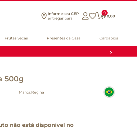
0
Informe seu CEP
R$
0
,
00
entregar para
Frutas Secas
Presentes da Casa
Cardápios
a 500g
Regina
uto não está disponível no