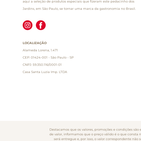
aqui a seleção de produtos especiais que fizeram este pedacinho dos
Jardins, em São Paulo, se tornar uma marca da gastronomia no Brasil.
LOCALIZAÇÃO
Alameda Lorena, 1.471
CEP: 01424-001 - São Paulo - SP
CNPJ: 59.350.116/0001-01
Casa Santa Luzia Imp. LTDA
Destacamos que os valores, promoções e condições são ex
de valor, informamos que o preço válido é o que consta 
será entregue e, por isso, o valor correspondente nã