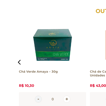
OU
4g
Chá Verde Amaya – 30g
Chá de Ca
Unidades
R$
10
,
30
R$
43
,
00