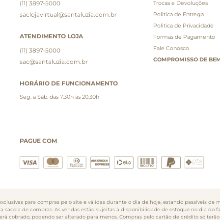
(11) 3897-5000
Trocas e Devoluções
saclojavirtual@santaluzia.com.br
Politica de Entrega
Politica de Privacidade
ATENDIMENTO LOJA
Formas de Pagamento
Fale Conosco
(11) 3897-5000
COMPROMISSO DE BEM
sac@santaluzia.com.br
HORÁRIO DE FUNCIONAMENTO
Seg. a Sáb. das 7:30h às 20:30h
PAGUE COM
clusivas para compras pelo site e válidas durante o dia de hoje, estando passíveis de m
na sacola de compras. As vendas estão sujeitas à disponibilidade de estoque no dia do 
o será cobrado, podendo ser alterado para menos. Compras pelo cartão de crédito só te