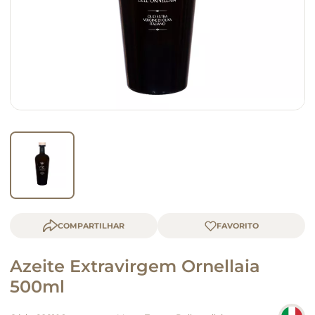
macarrão
queijo
COMPARTILHAR
Azeite Extravirgem Ornellaia
500ml