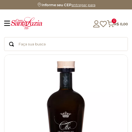
Informe seu CEP
entregar para
0
R$
0
,
00
Faça sua busca
Termos mais buscados
geleia
gluten
chá
chocolate
azeite
café
cerveja
biscoito