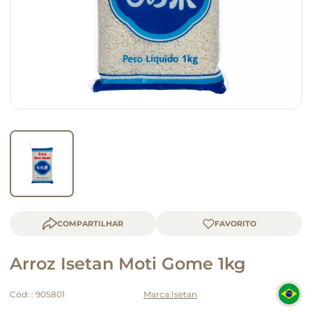
macarrão
queijo
COMPARTILHAR
Arroz Isetan Moti Gome 1kg
Cód:
:
905801
Isetan