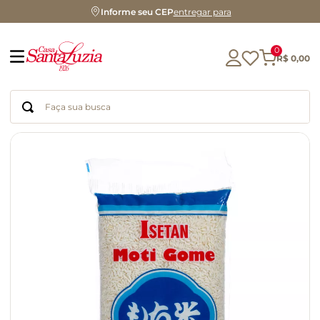
Informe seu CEP
entregar para
0
R$
0
,
00
Faça sua busca
Termos mais buscados
geleia
gluten
chá
chocolate
azeite
café
cerveja
biscoito