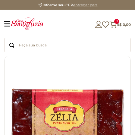
Informe seu CEP
entregar para
0
R$
0
,
00
Faça sua busca
Termos mais buscados
geleia
gluten
chocolate
chá
azeite
café
biscoito
cerveja