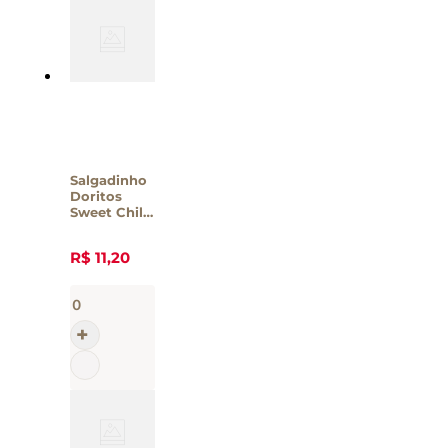
Salgadinho
Doritos
Sweet Chili
Elma Chips
– 75g
R$
11
,
20