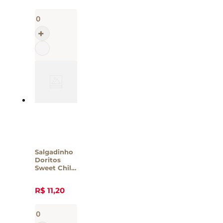
Salgadinho
Doritos
Sweet Chili
Elma Chips
– 75g
R$
11
,
20