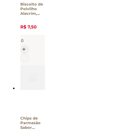
Biscoito de
Polvilho
Alecrim,
Espinafre e
Páprica Crek
R$
7
,
50
Crek 50g
Chips de
Parmesão
Sabor