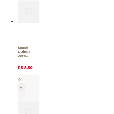
Snack
Quinua
Zero
Recheado
Sabor
R$
8
,
50
Chocolate
Amana 40g