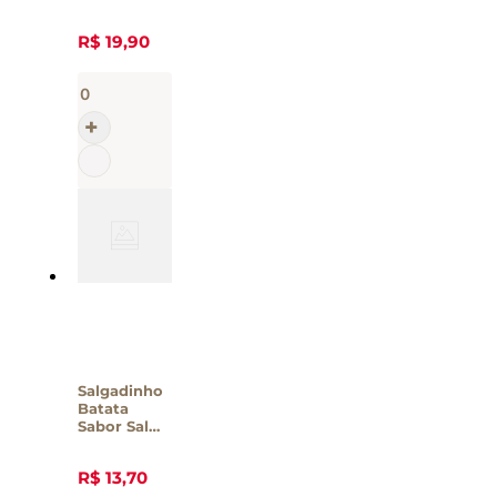
Cebola e
Salsa Faixa
R$
19
,
90
Azul – 35g
Salgadinho
Batata
Sabor Sal
Petit – 35g
R$
13
,
70