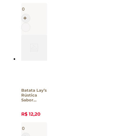
Batata Lay’s
Rústica
Sabor
Cream
Cheese –
R$
12
,
20
68g