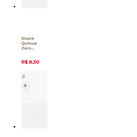
Snack
Quinua
Zero
Recheado
Sabor
R$
8
,
50
Chocolate
Amana 40g