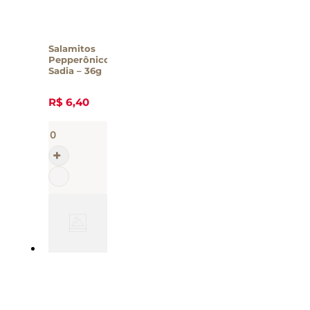
Salamitos
Pepperônico
Sadia – 36g
R$
6
,
40