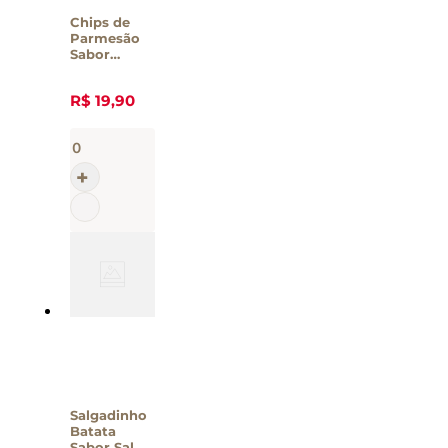
Chips de
Parmesão
Sabor
Cebola e
Salsa Faixa
R$
19
,
90
Azul – 35g
Salgadinho
Batata
Sabor Sal