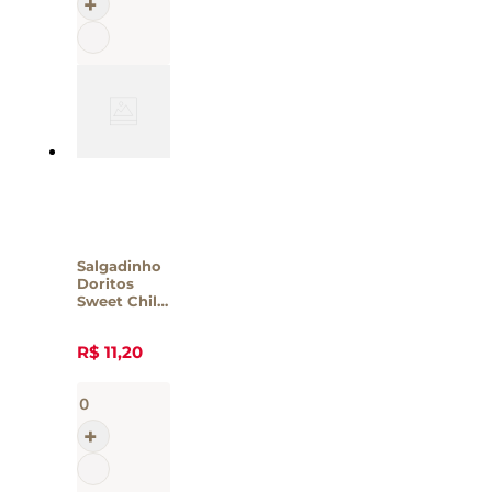
Salgadinho
Doritos
Sweet Chili
Elma Chips
– 75g
R$
11
,
20