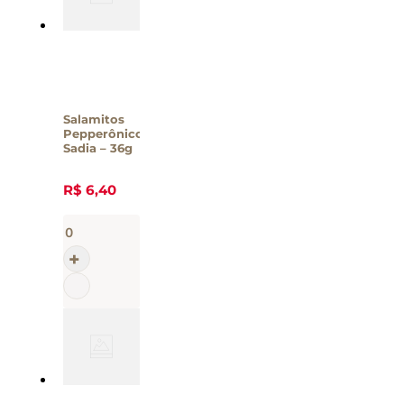
Salamitos
Pepperônico
Sadia – 36g
R$
6
,
40