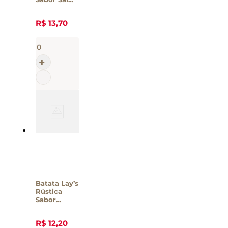
Petit – 35g
R$
13
,
70
Batata Lay’s
Rústica
Sabor
Cream
Cheese –
R$
12
,
20
68g