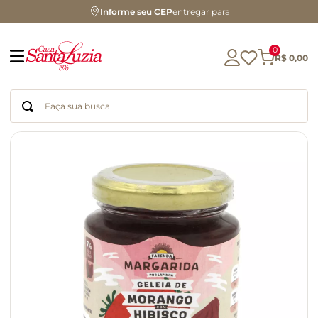
Informe seu CEP
entregar para
0
R$
0
,
00
Faça sua busca
Termos mais buscados
geleia
gluten
chá
chocolate
azeite
café
cerveja
biscoito