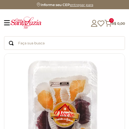
Informe seu CEP
entregar para
0
R$
0
,
00
Faça sua busca
Termos mais buscados
geleia
gluten
chocolate
chá
azeite
café
biscoito
cerveja