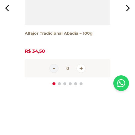
Alfajor Tradicional Abadia – 100g
R$
34
,
50
Inscreva-se em nossa newsletter
Receba todas as novidades e promoções da Casa Santa Luzia em
primeira mão direto no seu e-mail